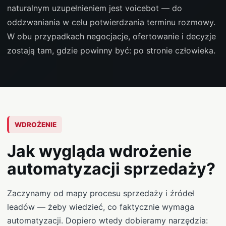
naturalnym uzupełnieniem jest voicebot — do
oddzwaniania w celu potwierdzania terminu rozmowy.
W obu przypadkach negocjacje, ofertowanie i decyzje
zostają tam, gdzie powinny być: po stronie człowieka.
WDROŻENIE
Jak wygląda wdrożenie
automatyzacji sprzedaży?
Zaczynamy od mapy procesu sprzedaży i źródeł
leadów — żeby wiedzieć, co faktycznie wymaga
automatyzacji. Dopiero wtedy dobieramy narzędzia: