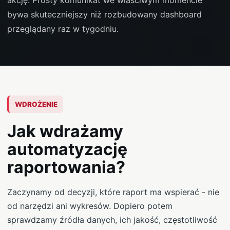
akcję. Prosty komunikat we właściwym momencie
bywa skuteczniejszy niż rozbudowany dashboard
przeglądany raz w tygodniu.
WDROŻENIE
Jak wdrażamy
automatyzację
raportowania?
Zaczynamy od decyzji, które raport ma wspierać - nie
od narzędzi ani wykresów. Dopiero potem
sprawdzamy źródła danych, ich jakość, częstotliwość