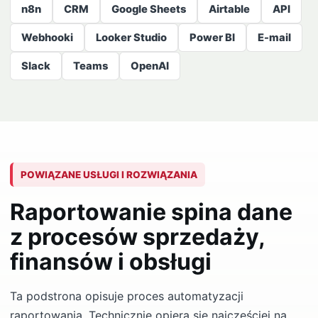
n8n
CRM
Google Sheets
Airtable
API
Webhooki
Looker Studio
Power BI
E-mail
Slack
Teams
OpenAI
POWIĄZANE USŁUGI I ROZWIĄZANIA
Raportowanie spina dane
z procesów sprzedaży,
finansów i obsługi
Ta podstrona opisuje proces automatyzacji
raportowania. Technicznie opiera się najczęściej na