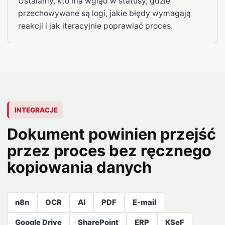
Ustalamy, kto ma wgląd w statusy, gdzie
przechowywane są logi, jakie błędy wymagają
reakcji i jak iteracyjnie poprawiać proces.
INTEGRACJE
Dokument powinien przejść
przez proces bez ręcznego
kopiowania danych
n8n
OCR
AI
PDF
E-mail
Google Drive
SharePoint
ERP
KSeF