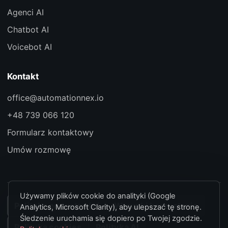
Agenci AI
Chatbot AI
Voicebot AI
Kontakt
office@automationnex.io
+48 739 066 120
Formularz kontaktowy
Umów rozmowę
Używamy plików cookie do analityki (Google
Polityka prywatności
Warunki korzystania
Analytics, Microsoft Clarity), aby ulepszać tę stronę.
Śledzenie uruchamia się dopiero po Twojej zgodzie.
Polityka cookies
Polityka AI