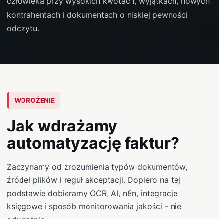
człowieka przy wysokich kwotach, wyjątkach, nowych
kontrahentach i dokumentach o niskiej pewności
odczytu.
WDROŻENIE
Jak wdrażamy
automatyzację faktur?
Zaczynamy od zrozumienia typów dokumentów,
źródeł plików i reguł akceptacji. Dopiero na tej
podstawie dobieramy OCR, AI, n8n, integracje
księgowe i sposób monitorowania jakości - nie