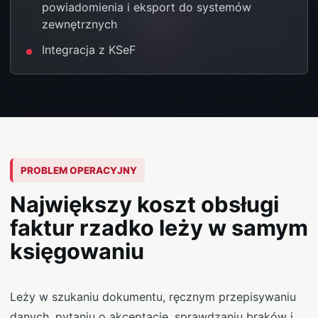
powiadomienia i eksport do systemów
zewnętrznych
Integracja z KSeF
PROBLEM OPERACYJNY
Największy koszt obsługi
faktur rzadko leży w samym
księgowaniu
Leży w szukaniu dokumentu, ręcznym przepisywaniu
danych, pytaniu o akceptację, sprawdzaniu braków i